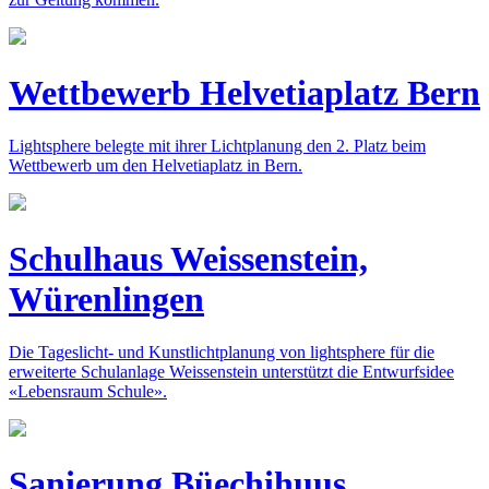
Wettbewerb Helvetiaplatz Bern
Lightsphere belegte mit ihrer Lichtplanung den 2. Platz beim
Wettbewerb um den Helvetiaplatz in Bern.
Schulhaus Weissenstein,
Würenlingen
Die Tageslicht- und Kunstlichtplanung von lightsphere für die
erweiterte Schulanlage Weissenstein unterstützt die Entwurfsidee
«Lebensraum Schule».
Sanierung Büechihuus