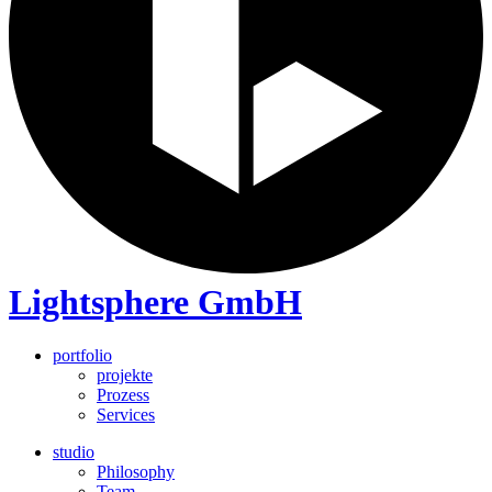
Lightsphere GmbH
portfolio
projekte
Prozess
Services
studio
Philosophy
Team