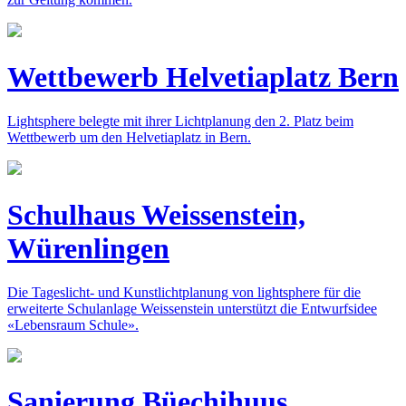
Wettbewerb Helvetiaplatz Bern
Lightsphere belegte mit ihrer Lichtplanung den 2. Platz beim
Wettbewerb um den Helvetiaplatz in Bern.
Schulhaus Weissenstein,
Würenlingen
Die Tageslicht- und Kunstlichtplanung von lightsphere für die
erweiterte Schulanlage Weissenstein unterstützt die Entwurfsidee
«Lebensraum Schule».
Sanierung Büechihuus