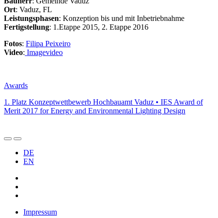
Bauherr
: Gemeinde Vaduz
Ort
: Vaduz, FL
Leistungsphasen
: Konzeption bis und mit Inbetriebnahme
Fertigstellung
: 1.Etappe 2015, 2. Etappe 2016
Fotos
:
Filipa Peixeiro
Video
:
Imagevideo
Awards
1. Platz Konzeptwettbewerb Hochbauamt Vaduz • IES Award of
Merit 2017 for Energy and Environmental Lighting Design
DE
EN
Impressum