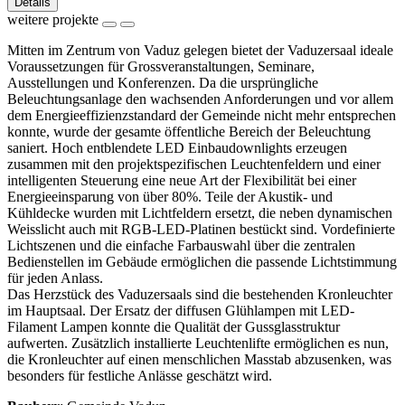
Details
weitere projekte
Mitten im Zentrum von Vaduz gelegen bietet der Vaduzersaal ideale
Voraussetzungen für Grossveranstaltungen, Seminare,
Ausstellungen und Konferenzen. Da die ursprüngliche
Beleuchtungsanlage den wachsenden Anforderungen und vor allem
dem Energieeffizienzstandard der Gemeinde nicht mehr entsprechen
konnte, wurde der gesamte öffentliche Bereich der Beleuchtung
saniert. Hoch entblendete LED Einbaudownlights erzeugen
zusammen mit den projektspezifischen Leuchtenfeldern und einer
intelligenten Steuerung eine neue Art der Flexibilität bei einer
Energieeinsparung von über 80%. Teile der Akustik- und
Kühldecke wurden mit Lichtfeldern ersetzt, die neben dynamischen
Weisslicht auch mit RGB-LED-Platinen bestückt sind. Vordefinierte
Lichtszenen und die einfache Farbauswahl über die zentralen
Bedienstellen im Gebäude ermöglichen die passende Lichtstimmung
für jeden Anlass.
Das Herzstück des Vaduzersaals sind die bestehenden Kronleuchter
im Hauptsaal. Der Ersatz der diffusen Glühlampen mit LED-
Filament Lampen konnte die Qualität der Gussglasstruktur
aufwerten. Zusätzlich installierte Leuchtenlifte ermöglichen es nun,
die Kronleuchter auf einen menschlichen Masstab abzusenken, was
besonders für festliche Anlässe geschätzt wird.