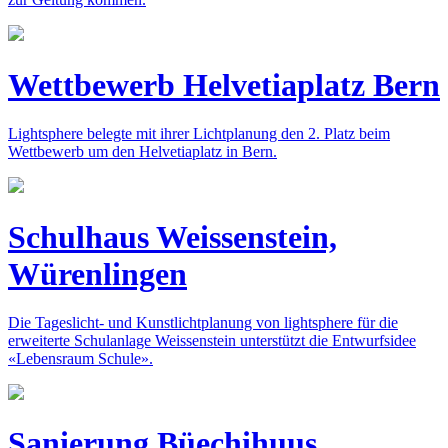
Wettbewerb Helvetiaplatz Bern
Lightsphere belegte mit ihrer Lichtplanung den 2. Platz beim
Wettbewerb um den Helvetiaplatz in Bern.
Schulhaus Weissenstein,
Würenlingen
Die Tageslicht- und Kunstlichtplanung von lightsphere für die
erweiterte Schulanlage Weissenstein unterstützt die Entwurfsidee
«Lebensraum Schule».
Sanierung Büechihuus